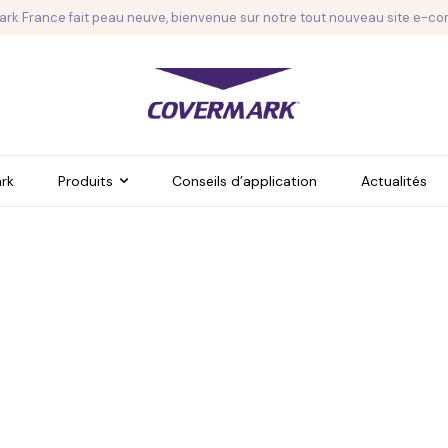
rk France fait peau neuve, bienvenue sur notre tout nouveau site e-c
rk
Produits
Conseils d’application
Actualités
Imperfections modérées
Imperfections sévères
Anti-cernes