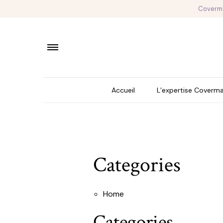
Coverma
Accueil
L’expertise Coverma
Leg Magic Fluid
Leg Magic
Categories
Face Magic
Classic Foundation
Home
Concealer
Categories
Compact Powder