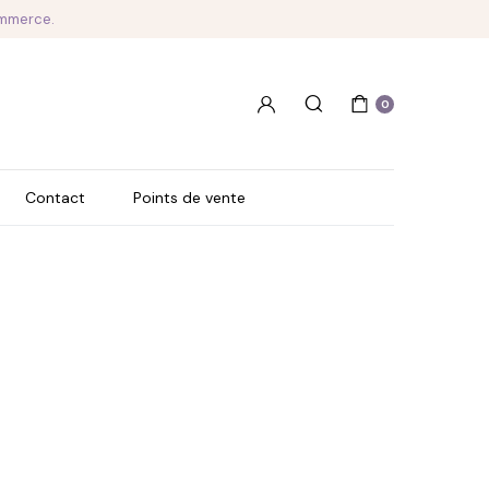
ommerce.
0
Contact
Points de vente
Hydrater
Maquiller
Fixer
Démaquiller