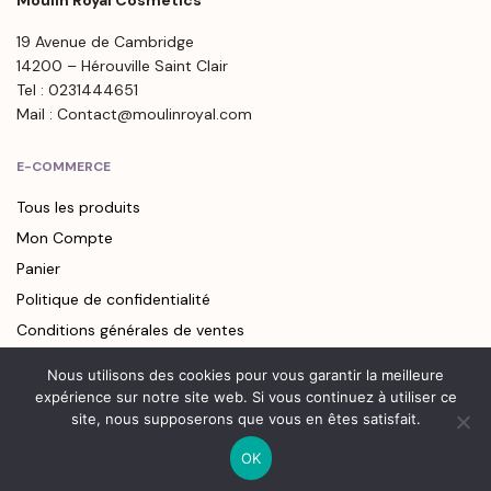
Moulin Royal Cosmetics
19 Avenue de Cambridge
14200 – Hérouville Saint Clair
Tel : 0231444651
Mail : Contact@moulinroyal.com
E-COMMERCE
Tous les produits
Mon Compte
Panier
Politique de confidentialité
Conditions générales de ventes
Nous utilisons des cookies pour vous garantir la meilleure
LIENS UTILES
expérience sur notre site web. Si vous continuez à utiliser ce
site, nous supposerons que vous en êtes satisfait.
Points de vente
Contact
OK
0
Newsletter