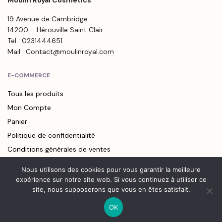
Moulin Royal Cosmetics
19 Avenue de Cambridge
14200 – Hérouville Saint Clair
Tel : 0231444651
Mail : Contact@moulinroyal.com
E-COMMERCE
Tous les produits
Mon Compte
Panier
Politique de confidentialité
Conditions générales de ventes
Nous utilisons des cookies pour vous garantir la meilleure
LIENS UTILES
expérience sur notre site web. Si vous continuez à utiliser ce
site, nous supposerons que vous en êtes satisfait.
Points de vente
Contact
OK
0
Newsletter