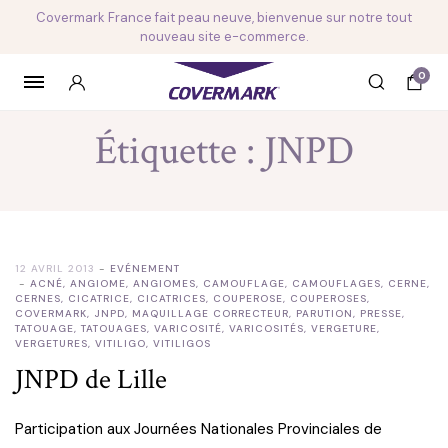
Covermark France fait peau neuve, bienvenue sur notre tout
nouveau site e-commerce.
0
Étiquette :
JNPD
12 AVRIL 2013
EVÉNEMENT
ACNÉ
,
ANGIOME
,
ANGIOMES
,
CAMOUFLAGE
,
CAMOUFLAGES
,
CERNE
,
CERNES
,
CICATRICE
,
CICATRICES
,
COUPEROSE
,
COUPEROSES
,
COVERMARK
,
JNPD
,
MAQUILLAGE CORRECTEUR
,
PARUTION
,
PRESSE
,
TATOUAGE
,
TATOUAGES
,
VARICOSITÉ
,
VARICOSITÉS
,
VERGETURE
,
VERGETURES
,
VITILIGO
,
VITILIGOS
JNPD de Lille
Participation aux Journées Nationales Provinciales de