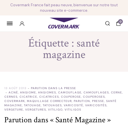
Covermark France fait peau neuve, bienvenue sur notre tout
nouveau site e-commerce.
0
Étiquette :
santé
magazine
13 AOÛT 2013
PARUTION DANS LA PRESSE
ACNÉ
,
ANGIOME
,
ANGIOMES
,
CAMOUFLAGE
,
CAMOUFLAGES
,
CERNE
,
CERNES
,
CICATRICE
,
CICATRICES
,
COUPEROSE
,
COUPEROSES
,
COVERMARK
,
MAQUILLAGE CORRECTEUR
,
PARUTION
,
PRESSE
,
SANTÉ
MAGAZINE
,
TATOUAGE
,
TATOUAGES
,
VARICOSITÉ
,
VARICOSITÉS
,
VERGETURE
,
VERGETURES
,
VITILIGO
,
VITILIGOS
Parution dans « Santé Magazine »